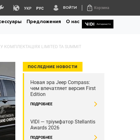
ВОЙТИ
Корзина
УКР
РУС
0
ксессуары
Предложения
О нас
 У КОМПЛЕКТАЦІЯХ LIMITED ТА SUMMIT
ПОСЛЕДНИЕ НОВОСТИ
Новая эра Jeep Compass:
чем впечатляет версия First
Edition
ПОДРОБНЕЕ
VIDI — тріумфатор Stellantis
Awards 2026
ПОДРОБНЕЕ