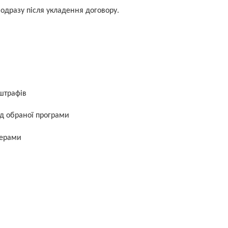
одразу після укладення договору.
штрафів
ід обраної програми
нерами