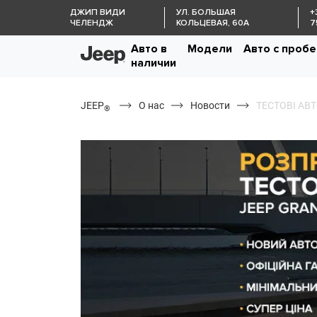
ДЖИП ВИДИ
УЛ. БОЛЬШАЯ
+
ЧЕЛЕНДЖ
КОЛЬЦЕВАЯ, 60А
7
Авто в
Модели
Авто с проб
наличии
JEEP
О нас
Новости
ТЕСТОВІ АВТ
®