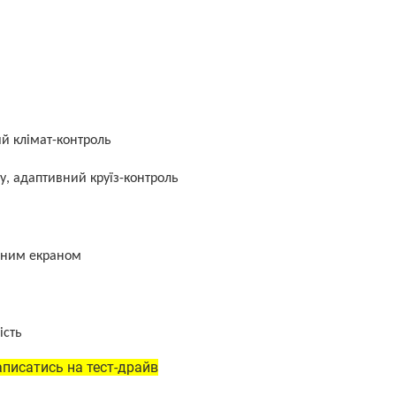
ий клімат-контроль
у, адаптивний круїз-контроль
рним екраном
ість
аписатись на тест-драйв