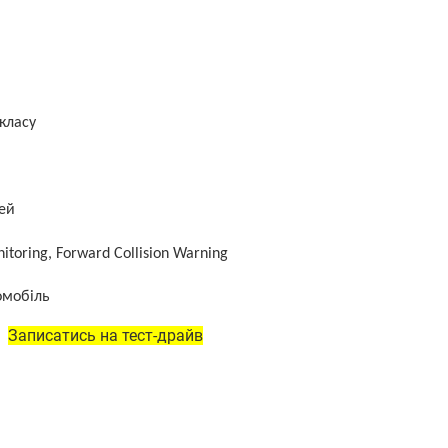
класу
ей
itoring, Forward Collision Warning
омобіль
Записатись на тест-драйв