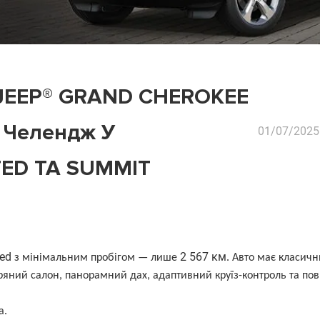
JEEP® GRAND CHEROKEE
І Челендж У
01/07/2025
TED ТА SUMMIT
ted
2 567 км
з мінімальним пробігом — лише
. Авто має класич
ряний салон, панорамний дах, адаптивний круїз-контроль та по
а.