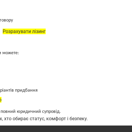
говору
Розрахувати лізинг
и можете:
аріантів придбання
ю
та повний юридичний супровід.
, хто обирає статус, комфорт і безпеку.