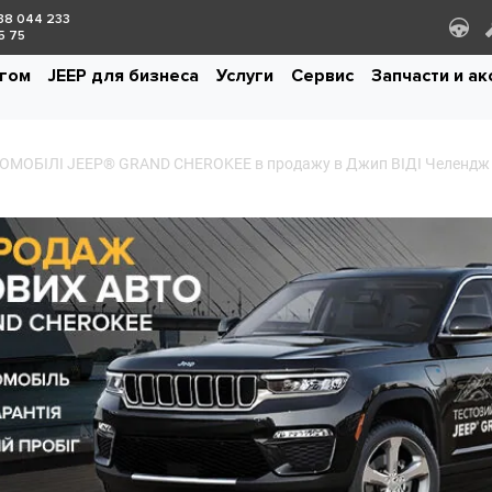
38 044 233
5 75
егом
JEEP для бизнеса
Услуги
Сервис
Запчасти и а
ОМОБІЛІ JEEP® GRAND CHEROKEE в продажу в Джип ВІДІ Челендж