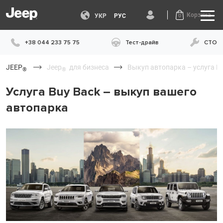
Корзина
УКР
РУС
0
+38 044 233 75 75
Тест-драйв
СТО
JEEP
Jeep
для бизнеса
Выкуп автопарка – услуга B
®
®
Услуга Buy Back – выкуп вашего
автопарка