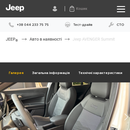
Кошик
0
+38 044 233 75 75
Тест-драйв
СТО
JEEP
Авто в наявності
Jeep AVENGER Summit
®
Галерея
Загальна інформація
Технічні характеристики