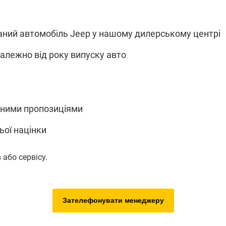
ваний автомобіль Jeep у нашому дилерському центрі
алежно від року випуску авто
йними пропозиціями
ьої націнки
 або сервісу.
Зателефонувати менеджеру