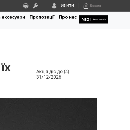
УВІЙТИ
Кошик
0
а аксесуари
Пропозиції
Про нас
їх
Акція діє до (з)
31/12/2026