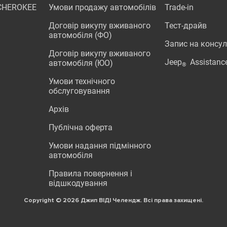
CHEROKEE
Умови продажу автомобілів
Trade-in
Договір викупу вживаного
Тест-драйв
автомобіля (ФО)
Запис на консу
Договір викупу вживаного
Jeep
Assistanc
автомобіля (ЮО)
®
Умови технічного
обслуговування
Архів
Публічна оферта
Умови надання підмінного
автомобіля
Правила повернення і
відшкодування
Copyright © 2026 Джип ВІДІ Челендж. Всі права захищені.