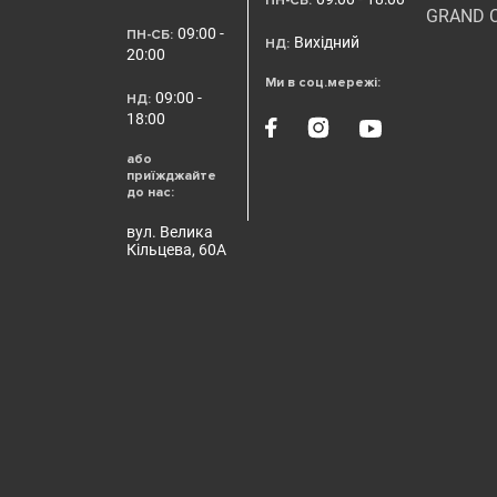
ПН-СБ:
GRAND 
09:00 -
ПН-СБ:
Вихідний
НД:
20:00
Ми в соц.мережі:
09:00 -
НД:
18:00
або
приїжджайте
до нас:
вул. Велика
Кільцева, 60А