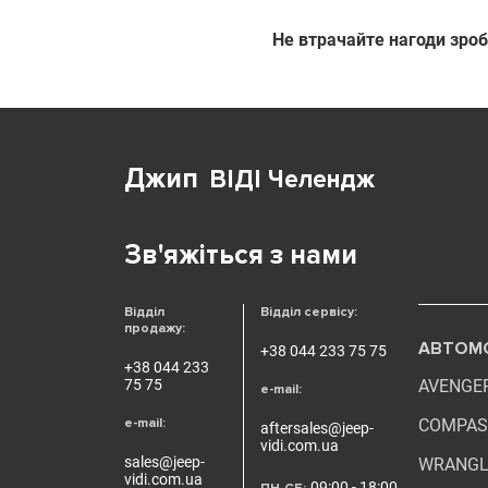
Не втрачайте нагоди зроб
Джип
ВІДІ Челендж
Зв'яжіться з нами
Відділ
Відділ сервісу:
продажу:
АВТОМО
+38 044 233 75 75
+38 044 233
75 75
AVENGE
e-mail:
e-mail:
COMPAS
aftersales@jeep-
vidi.com.ua
sales@jeep-
WRANGL
vidi.com.ua
09:00 - 18:00