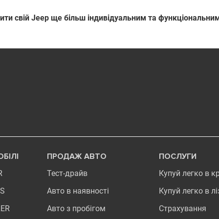
ити свій Jeep ще більш індивідуальним та функціональни
БІЛІ
ПРОДАЖ АВТО
ПОСЛУГИ
R
Тест-драйв
Купуй легко в к
S
Авто в наявності
Купуй легко в лі
ER
Авто з пробігом
Страхування