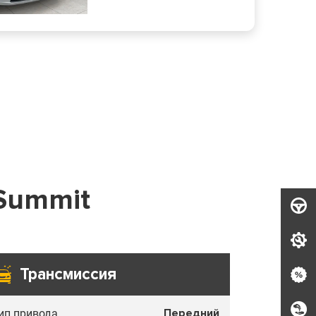
Summit
Трансмиссия
Передний
ип привода