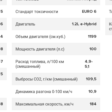
5
EURO 6
Стандарт токсичности
Т
36
1.2L e-Hybrid
Двигатель
К
с
84
1199
Объем двигателя (см.куб.)
08
100
Мощность двигателя (л.с)
57
4,9-
Расход топлива, л/100 км
(смешанный)
5,1
5
109,5
Выбросы CO2, г/км (смешанный)
10,9
Динамика разгона 0-100 км/ч
88
184
Максимальная скорость, км/ч