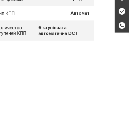
Автомат
ип КПП
6-ступінчата
оличество
тупеней КПП
автоматична DCT