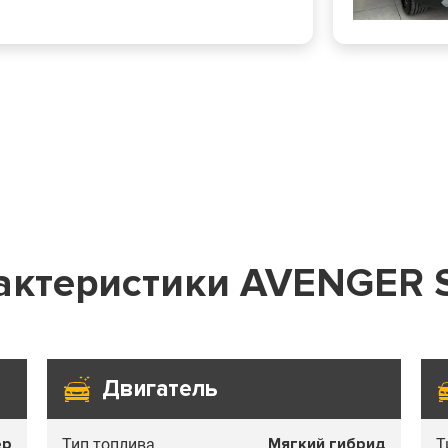
рактеристики AVENGER 
Двигатель
ер
Мягкий гибрид
Тип топлива
Т