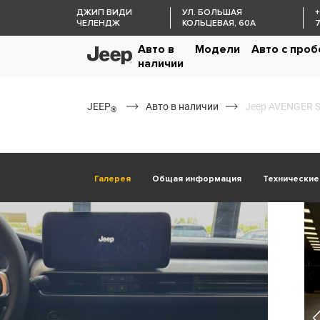
ДЖИП ВИДИ
УЛ. БОЛЬШАЯ
+
ЧЕЛЕНДЖ
КОЛЬЦЕВАЯ, 60А
7
Авто в
Модели
Авто с про
наличии
JEEP
Авто в наличии
Jeep AVENGER 
®
Галерея
Общая информация
Технические